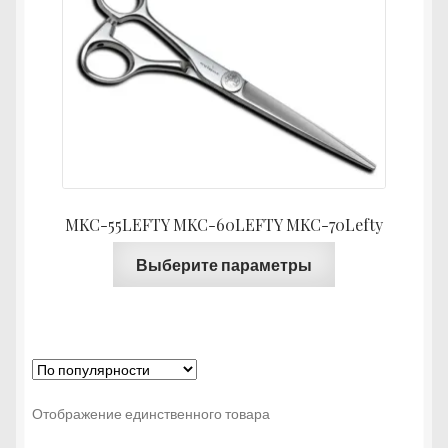
¥64,4
–
¥86,0
MKC-55LEFTY MKC-60LEFTY MKC-70Lefty
Этот
Выберите параметры
товар
имеет
несколько
вариаций.
Опции
можно
Отображение единственного товара
выбрать