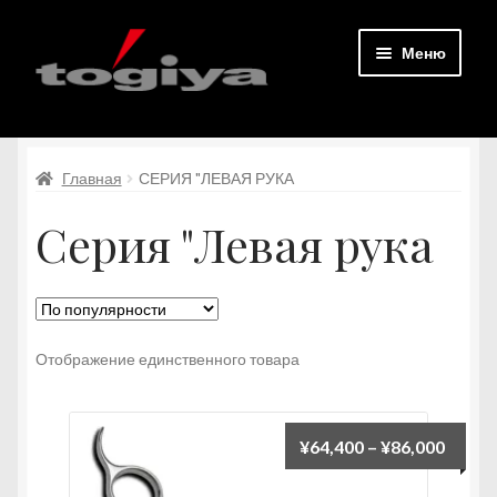
Перейти
Перейти
Меню
к
к
навигации
содержимому
Домашняя страница.
Главная
СЕРИЯ "ЛЕВАЯ РУКА
Все товары
Серия "Левая рука
связаться с
Мой счет
Регистрация членов
Отображение единственного товара
Разверн
Русский
вложен
Диап
¥
64,400
–
¥
86,000
меню
цен: