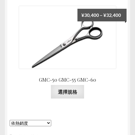
多
種
價
¥
30,400
–
¥
32,400
款
格
式。
範
可
圍：
在
¥30,4
產
到
品
¥32,4
頁
面
GMC-50 GMC-55 GMC-60
選
擇
此
選擇規格
選
產
項
品
有
多
種
款