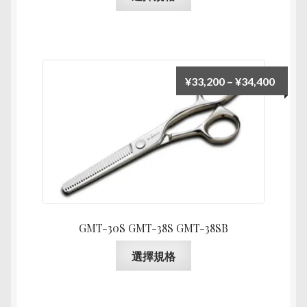
選
產
項
品
有
多
種
價
¥
33,200
–
¥
34,400
款
格
式。
範
可
圍：
在
¥33,2
產
到
品
¥34,4
頁
面
GMT-30S GMT-38S GMT-38SB
選
擇
此
選擇規格
選
產
項
品
有