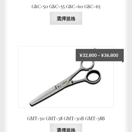
GSC-50 GSC-55 GSC-60 GSC-65
面
選
此
選擇規格
擇
產
選
品
項
有
多
種
價
¥
32,800
–
¥
36,800
款
格
式。
範
可
圍：
在
¥32,8
產
到
品
¥36,8
頁
面
GMT-30 GMT-38 GMT-30B GMT-38B
選
擇
此
選擇規格