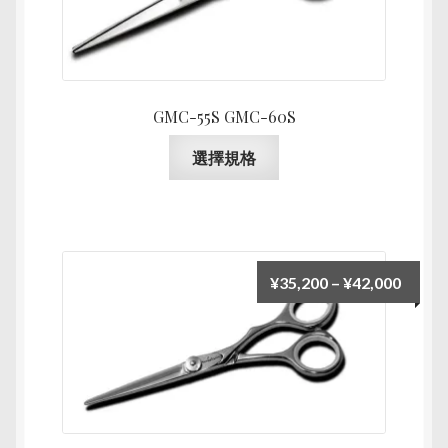
¥35,2
產
到
品
¥36,9
頁
面
GMC-55S GMC-60S
選
擇
此
選擇規格
選
產
項
品
有
多
種
價
¥
35,200
–
¥
42,000
款
格
式。
範
可
圍：
在
¥35,2
產
到
品
¥42,0
頁