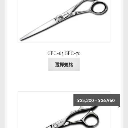
單
GPC-65 GPC-70
此
選擇規格
產
品
有
多
種
價
¥
35,200
–
¥
36,960
款
格
式。
範
可
圍：
在