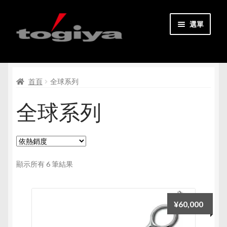
跳
跳
選單
至
至
導
主
主頁
覽
要
列
內
展
首頁
全球系列
所有商品
容
開
全球系列
子
聯絡我們
選
單
我的帳戶
登記會員
依
顯示所有 6 筆結果
熱
銷
展
繁體中文
度
開
¥
60,000
排
子
序
選