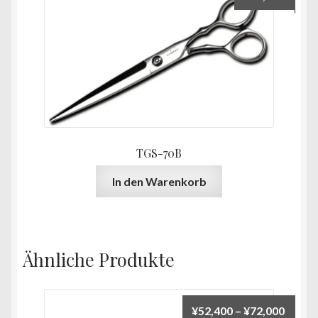
TGS-70B
In den Warenkorb
Ähnliche Produkte
Preis
¥
52,400
–
¥
72,000