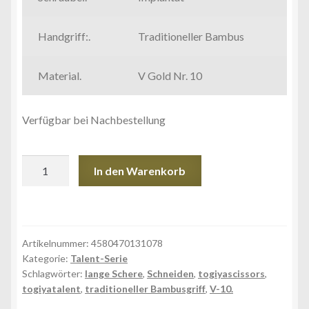
Handgriff:.
Traditioneller Bambus
Material.
V Gold Nr. 10
Verfügbar bei Nachbestellung
TGC-
In den Warenkorb
80B.
Menge
Artikelnummer:
4580470131078
Kategorie:
Talent-Serie
Schlagwörter:
lange Schere
,
Schneiden
,
togiyascissors
,
togiyatalent
,
traditioneller Bambusgriff
,
V-10.