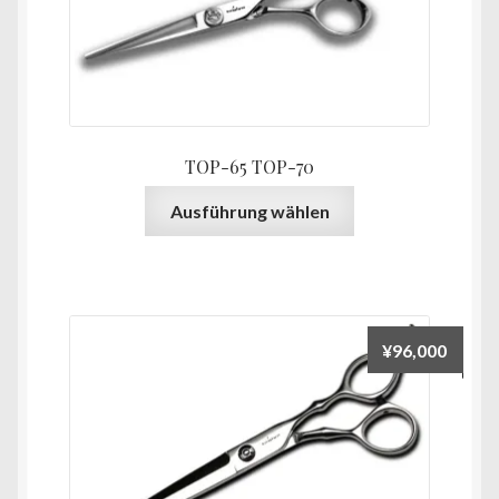
¥52,0
auf
der
Produktseite
gewählt
werden
TOP-65 TOP-70
Dieses
Ausführung wählen
Produkt
weist
mehrere
Varianten
auf.
¥
96,000
Die
Optionen
können
auf
der