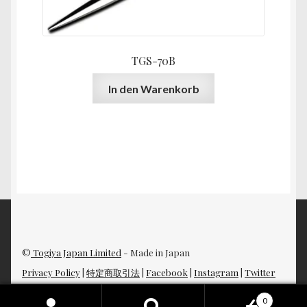
Produktseite
gewählt
werden
TGS-70B
In den Warenkorb
©
Togiya Japan Limited
- Made in Japan
Privacy Policy
|
特定商取引法
|
Facebook
|
Instagram
|
Twitter
0