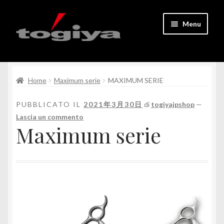
Vai
Vai
Menu
alla
al
navigazione
contenuto
Homepage
Espandi
Home
Maximum serie
MAXIMUM SERIE
Tutti i prodotti
il
menu
PUBBLICATO IL
2021年3月30日
di
togiyajpshop
—
contatto
child
Lascia un commento
Maximum serie
Il mio account
Registrazione dei soci
Espandi
Italiano
il
menu
child