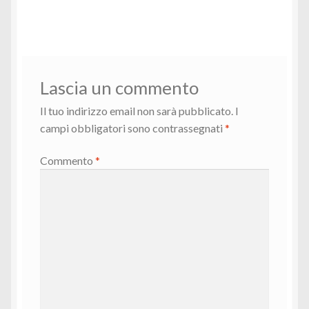
precedente:
successivo:
articoli
Lascia un commento
Il tuo indirizzo email non sarà pubblicato.
I
campi obbligatori sono contrassegnati
*
Commento
*