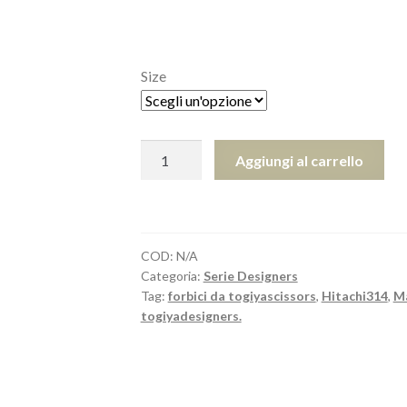
Size
DSW-
Aggiungi al carrello
55
DSW-
60
quantità
COD:
N/A
Categoria:
Serie Designers
Tag:
forbici da togiyascissors
,
Hitachi314
,
Ma
togiyadesigners.