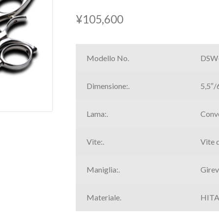
¥
105,600
Modello No.
DSW
Dimensione:.
5,5″/6
Lama:.
Conv
Vite:.
Vite 
Maniglia:.
Girev
Materiale.
HITA