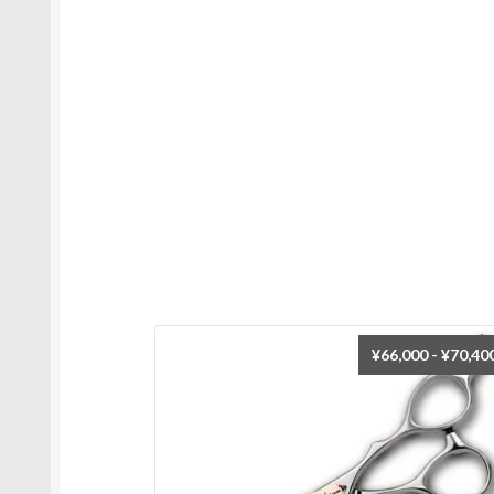
¥
66,000
-
¥
70,40