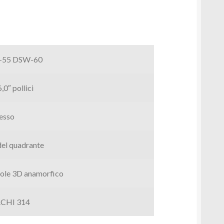
-55 DSW-60
,0″ pollici
esso
del quadrante
ole 3D anamorfico
CHI 314