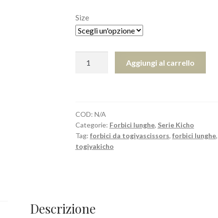
Size
KSC-
Aggiungi al carrello
65
KSC-
70
quantità
COD:
N/A
Categorie:
Forbici lunghe
,
Serie Kicho
Tag:
forbici da togiyascissors
,
forbici lunghe
togiyakicho
Descrizione