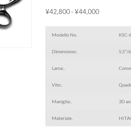
Fascia
¥
42,800
-
¥
44,000
di
prezzo:
Modello No.
KSC-
da
Dimensione:.
5,5″/6
¥42,800
a
Lama:.
Conv
¥44,000
Vite:.
Quadr
Maniglia:.
3D an
Materiale.
HITA