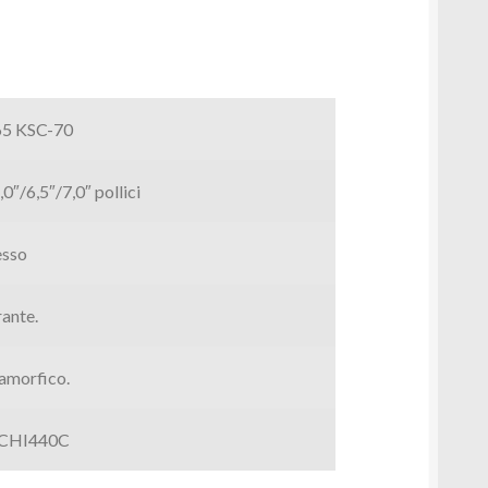
65 KSC-70
,0″/6,5″/7,0″ pollici
esso
ante.
amorfico.
CHI440C