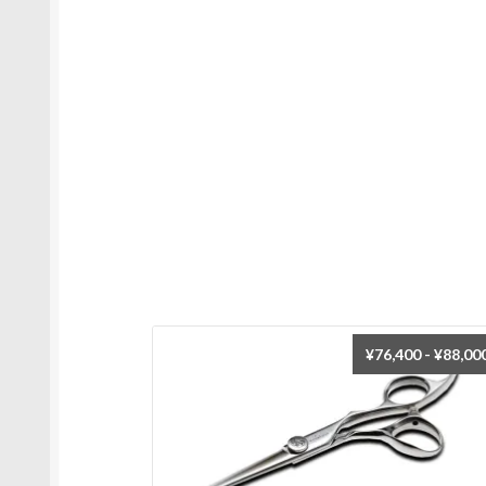
¥
76,400
-
¥
88,00