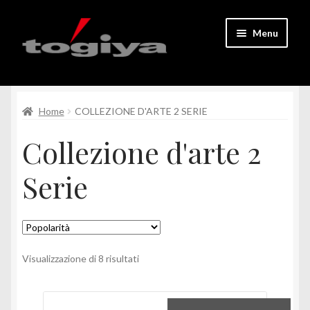
Vai
Vai
Menu
alla
al
navigazione
contenuto
Homepage
Espandi
Home
COLLEZIONE D'ARTE 2 SERIE
Tutti i prodotti
il
Collezione d'arte 2
menu
contatto
child
Serie
Il mio account
Registrazione dei soci
Espandi
Popolarità
Italiano
Visualizzazione di 8 risultati
il
menu
child