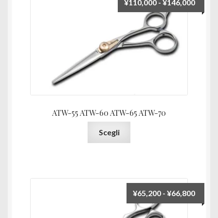
Fascia
¥
110,000
-
¥
146,000
di
prezz
da
¥110,
a
¥146,
ATW-55 ATW-60 ATW-65 ATW-70
Questo
Scegli
prodotto
ha
più
varianti.
Le
Fascia
¥
65,200
-
¥
66,800
opzioni
di
possono
prezz