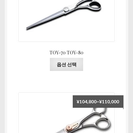
범
상
위:
품
¥52,4
에
있
습
니
다.
TOY-70 TOY-80
상
여
옵션 선택
품
러
페
상
이
품
지
옵
에
션
가
¥
104,800
~
¥
110,000
서
이
격
옵
이
범
션
상
위:
을
품
¥104,
선