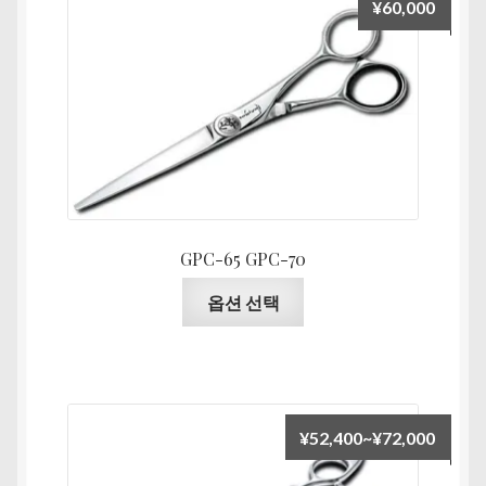
¥
60,000
GPC-65 GPC-70
여
옵션 선택
러
상
품
옵
션
가
¥
52,400
~
¥
72,000
이
격
이