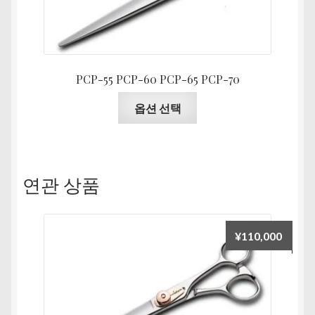
에
택
있
할
습
수
니
있
다.
PCP-55 PCP-60 PCP-65 PCP-70
습
상
여
니
옵션 선택
품
러
다
페
상
이
품
지
옵
연관 상품
에
션
서
이
옵
이
션
¥
110,000
상
을
품
선
에
택
있
할
습