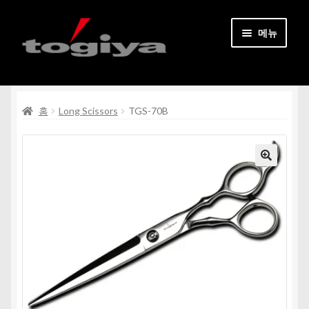
탐
컨
메뉴
색
텐
으
츠
홈페이지
로
로
건
건
하
홈
Long Scissors
TGS-70B
모든 상품
너
너
위
뛰
뛰
메
기
기
문의처
뉴
펼
내 계정
치
기
회원가입
하
한국어
위
메
뉴