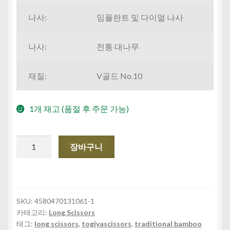
나사:
임플란트 및 다이얼 나사
나사:
전통 대나무
재질:
V골드 No.10
1개 재고 (품절 후 주문 가능)
TGS-
장바구니
70B
수
량
SKU:
4580470131061-1
카테고리:
Long Scissors
태그:
long scissors
,
togiyascissors
,
traditional bamboo