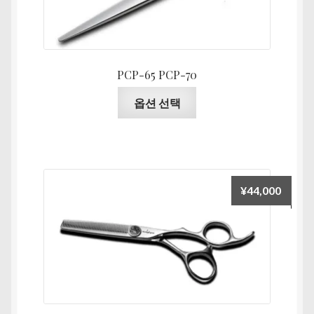
수
니
있
다.
습
상
니
품
PCP-65 PCP-70
다
페
여
이
옵션 선택
러
지
상
에
품
서
옵
옵
션
션
¥
44,000
이
을
이
선
상
택
품
할
에
수
있
있
습
습