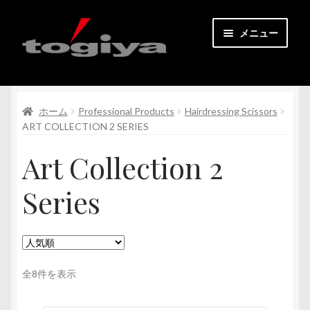
ナ
コ
メニュー
ビ
ン
ゲ
テ
とぎや公式オンラインショップ
ー
ン
シ
ツ
サ
ホーム
Professional Products
Hairdressing Scissors
すべての商品
ョ
へ
ブ
ART COLLECTION 2 SERIES
ン
ス
メ
へ
キ
コンタクト
Art Collection 2
ニ
ス
ッ
ュ
キ
プ
マイアカウント
Series
ー
ッ
を
プ
会員登録
展
開
サ
日本語
ブ
人
全8件を表示
気
メ
順
ニ