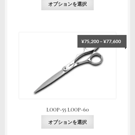
こ
ジ
オプションを選択
が
の
か
あ
商
ら
り
品
選
ま
に
択
す。
は
で
価
¥
75,200
–
¥
77,600
オ
複
き
格
プ
数
ま
帯:
シ
の
す
¥75,2
ョ
バ
–
ン
リ
¥77,6
は
エ
商
ー
品
シ
ペ
ョ
LOOP-55 LOOP-60
ー
ン
ジ
こ
が
オプションを選択
か
の
あ
ら
商