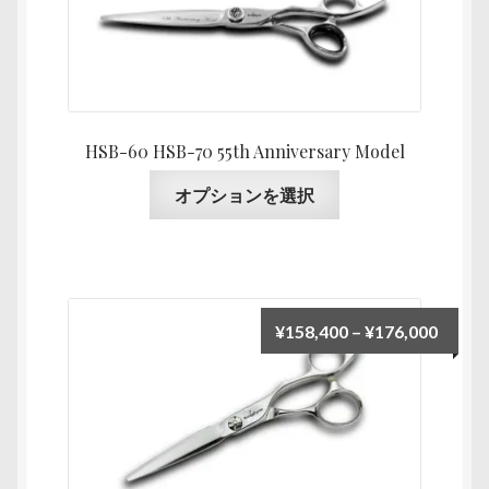
数
帯:
の
¥126,
バ
–
リ
¥138,
エ
ー
HSB-60 HSB-70 55th Anniversary Model
シ
こ
オプションを選択
ョ
の
ン
商
が
品
あ
に
り
は
価
¥
158,400
–
¥
176,000
ま
複
格
す。
数
帯:
オ
の
¥158,
プ
バ
–
シ
リ
¥176,
ョ
エ