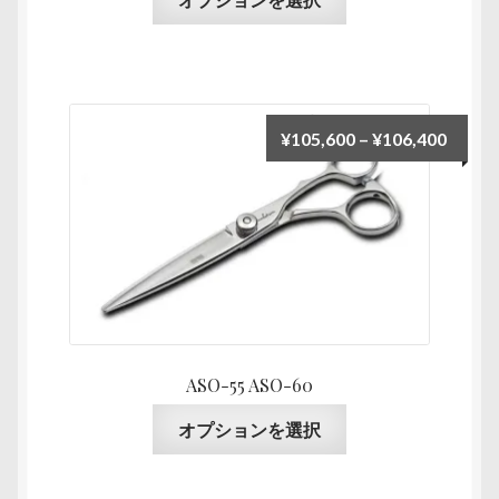
で
の
オ
き
商
プ
ま
品
シ
す
に
ョ
は
ン
価
¥
105,600
–
¥
106,400
複
は
格
数
商
帯:
の
品
¥105,
バ
ペ
–
リ
ー
¥106,
エ
ジ
ー
か
シ
ら
ョ
ASO-55 ASO-60
選
ン
択
こ
オプションを選択
が
で
の
あ
き
商
り
ま