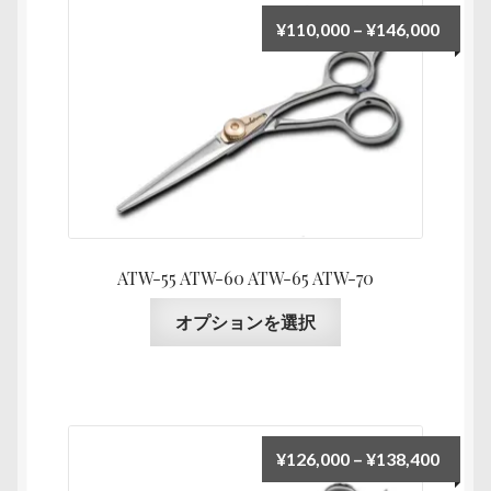
ュ
価
¥
110,000
–
¥
146,000
ー
格
を
帯:
展
¥110,
開
–
¥146,
ATW-55 ATW-60 ATW-65 ATW-70
こ
オプションを選択
の
商
品
に
は
価
¥
126,000
–
¥
138,400
複
格