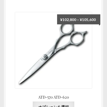
り
選
品
ま
択
に
す。
で
は
オ
価
¥
102,800
–
¥
105,600
き
複
プ
格
ま
数
シ
帯:
す
の
ョ
¥102,
バ
ン
–
リ
は
¥105,
エ
商
ー
品
シ
ペ
ョ
ー
ン
ジ
が
か
あ
ら
り
選
ATD-570 ATD-620
ま
択
こ
す。
オプションを選択