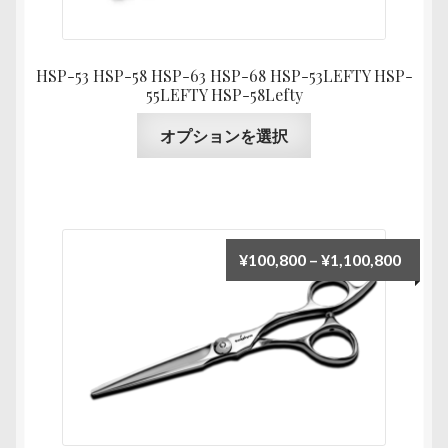
ン
ー
は
シ
商
ョ
HSP-53 HSP-58 HSP-63 HSP-68 HSP-53LEFTY HSP-
品
55LEFTY HSP-58Lefty
ン
ペ
が
こ
オプションを選択
ー
あ
の
ジ
り
商
か
ま
品
ら
す。
に
選
オ
は
価
¥
100,800
–
¥
1,100,800
択
プ
複
格
で
シ
数
帯:
き
ョ
の
¥100,
ま
ン
バ
–
す
は
リ
¥1,10
商
エ
品
ー
ペ