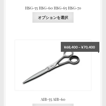
シ
ー
ョ
HSG-55 HSG-60 HSG-65 HSG-70
ジ
ン
こ
か
オプションを選択
が
の
ら
あ
商
選
り
品
択
ま
に
で
す。
は
き
価
¥
68,400
–
¥
70,400
オ
複
ま
格
プ
数
す
帯:
シ
の
¥68,4
ョ
バ
–
ン
リ
¥70,4
は
エ
商
ー
品
シ
ペ
ョ
AIB-55 AIB-60
ー
ン