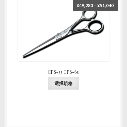
種
價
¥
49,280
–
¥
51,040
款
格
式。
範
可
圍：
在
¥49,2
產
到
品
¥51,0
頁
面
選
CPS-55 CPS-60
擇
選
此
選擇規格
項
產
品
有
多
種
款