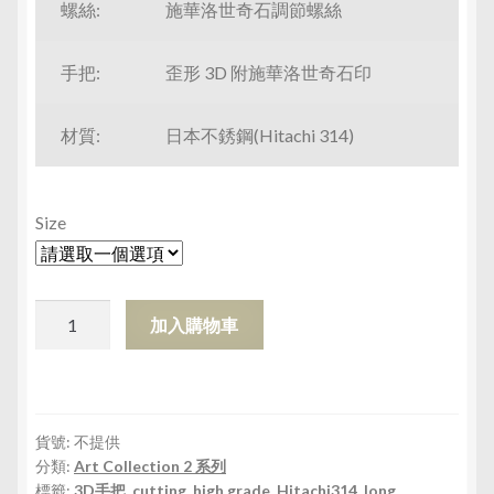
螺絲:
施華洛世奇石調節螺絲
手把:
歪形 3D 附施華洛世奇石印
材質:
日本不銹鋼(Hitachi 314)
Size
Allure-
加入購物車
55
Allure-
60
Allure-
貨號:
不提供
65
分類:
Art Collection 2 系列
數
標籤:
3D手把
,
cutting
,
high grade
,
Hitachi314
,
long