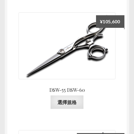
有
多
種
¥
105,600
款
式。
可
在
產
品
頁
面
選
DSW-55 DSW-60
擇
此
選
選擇規格
產
項
品
有
多