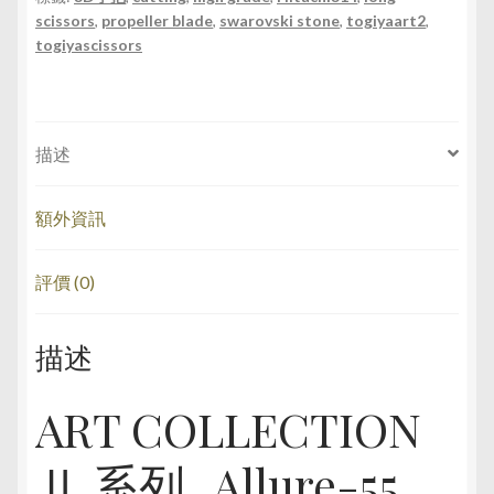
量
scissors
,
propeller blade
,
swarovski stone
,
togiyaart2
,
togiyascissors
描述
額外資訊
評價 (0)
描述
ART COLLECTION
Ⅱ 系列_Allure-55