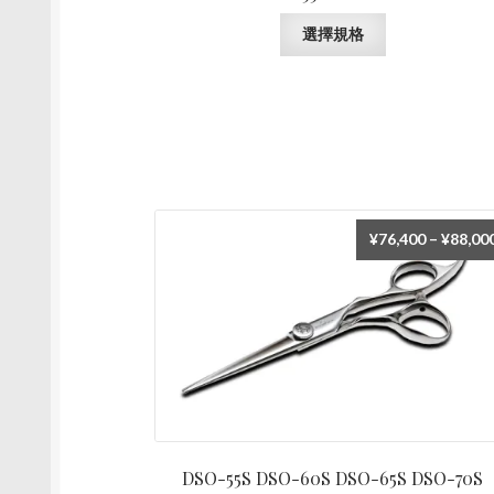
此
選擇規格
產
品
有
多
種
款
式。
可
¥
76,400
–
¥
88,00
在
產
品
頁
面
選
擇
選
項
DSO-55S DSO-60S DSO-65S DSO-70S