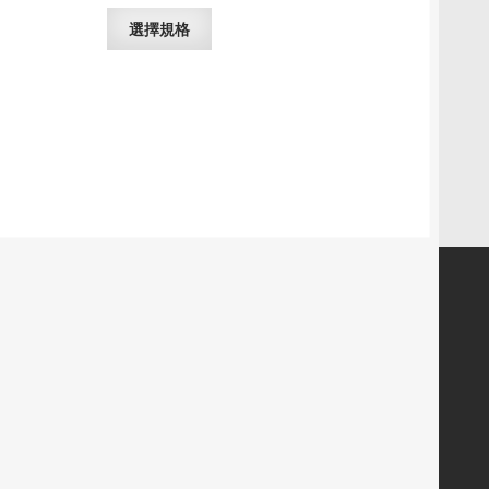
此
選擇規格
產
品
有
多
種
款
式。
可
在
產
品
頁
面
選
擇
選
項