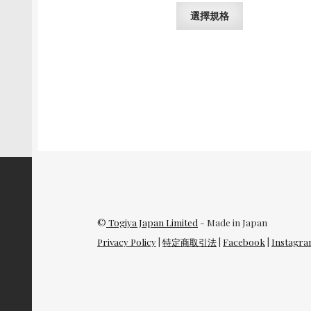
此
選擇規格
產
品
有
多
種
款
式。
可
在
產
品
頁
面
©
Togiya Japan Limited
- Made in Japan
選
擇
Privacy Policy
|
特定商取引法
|
Facebook
|
Instagr
選
項