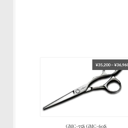
¥
35,200
–
¥
36,96
GMC-55S GMC-60S