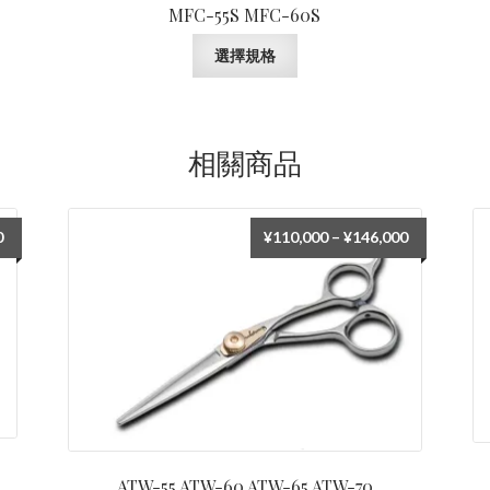
MFC-55S MFC-60S
此
選擇規格
產
品
有
多
相關商品
種
款
式。
價
價
0
¥
110,000
–
¥
146,000
可
格
格
在
範
範
產
圍：
圍：
品
¥76,400
¥110,000
頁
到
到
面
¥88,000
¥146,000
選
擇
選
項
ATW-55 ATW-60 ATW-65 ATW-70