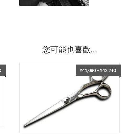
您可能也喜歡…
價
價
0
¥
41,080
–
¥
42,240
格
格
範
範
圍：
圍：
¥35,200
¥41,080
到
到
¥36,960
¥42,240