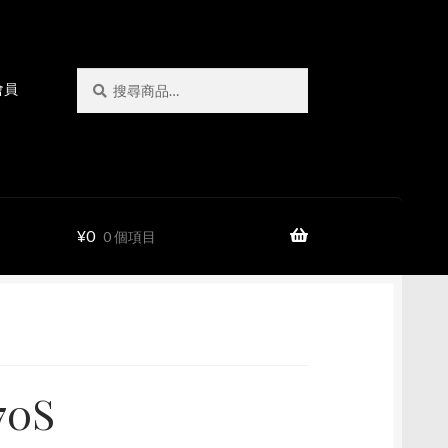
搜
搜
會員
尋
尋
關
鍵
字:
¥
0
0 個項目
70S