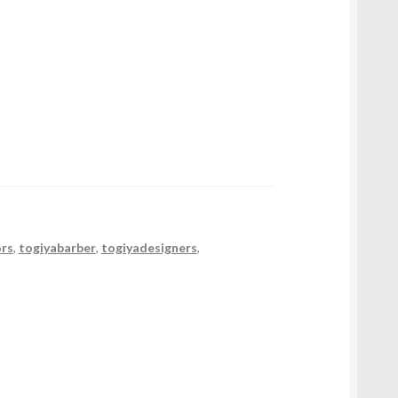
ors
,
togiyabarber
,
togiyadesigners
,