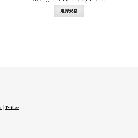
此
選擇規格
產
品
有
多
種
款
式。
可
在
產
品
頁
面
選
am
|
Twitter
擇
選
項