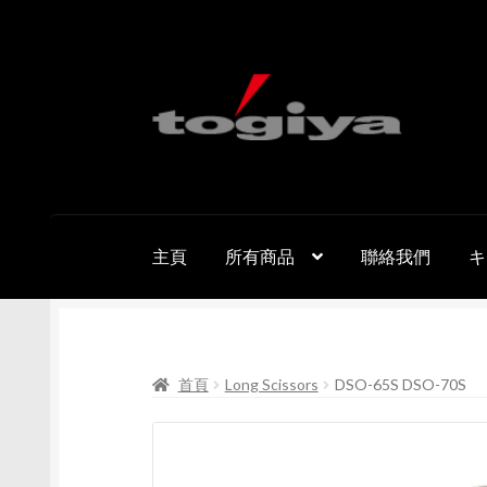
跳
跳
至
至
導
主
覽
要
列
內
容
主頁
所有商品
聯絡我們
キ
首頁
Long Scissors
DSO-65S DSO-70S