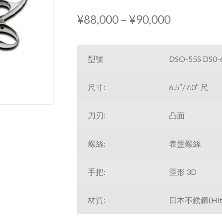
價
¥
88,000
–
¥
90,000
格
範
型號
DSO-55S DS0-
圍：
尺寸:
6.5″/7.0″ 尺
¥88,000
到
刀刃:
凸面
¥90,000
螺絲:
表盤螺絲
手把:
歪形 3D
材質:
日本不銹鋼(Hitac