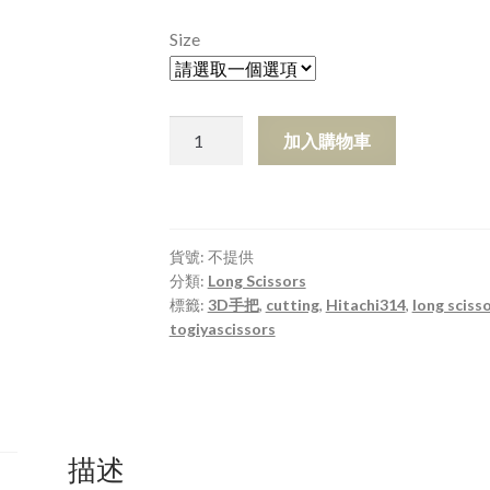
Size
DSO-
加入購物車
65S
DSO-
70S
數
貨號:
不提供
量
分類:
Long Scissors
標籤:
3D手把
,
cutting
,
Hitachi314
,
long sciss
togiyascissors
描述