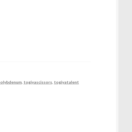
olybdenum
,
togiyascissors
,
togiyatalent