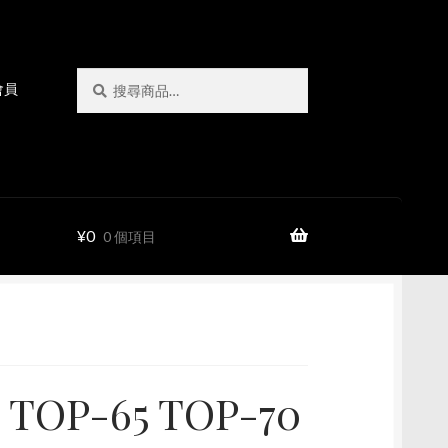
搜
搜
會員
尋
尋
關
鍵
字:
¥
0
0 個項目
 TOP-65 TOP-70