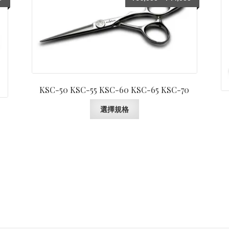
格
格
範
範
圍：
圍：
¥110,000
¥36,000
到
到
¥146,000
¥44,000
KSC-50 KSC-55 KSC-60 KSC-65 KSC-70
此
選擇規格
產
品
有
多
種
款
式。
可
在
產
品