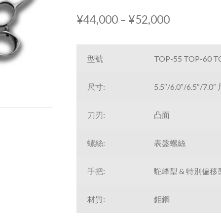
價
¥
44,000
–
¥
52,000
格
範
型號
TOP-55 TOP-60 T
圍：
尺寸:
5.5″/6.0″/6.5″/7.0″
¥44,000
到
刀刃:
凸面
¥52,000
螺絲:
表盤螺絲
手把:
駝峰型 & 特別偏移
材質:
鉬鋼