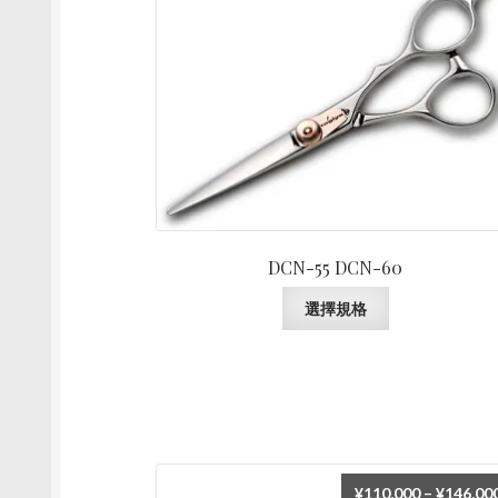
DCN-55 DCN-60
此
選擇規格
產
品
有
多
種
款
式。
¥
110,000
–
¥
146,00
可