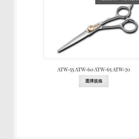
在
產
品
頁
面
選
擇
選
項
ATW-55 ATW-60 ATW-65 ATW-70
此
選擇規格
產
品
有
多
種
款
式。
可