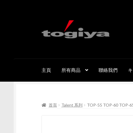
跳
跳
至
至
導
主
覽
要
列
內
容
主頁
所有商品
聯絡我們
キ
首頁
Talent 系列
TOP-55 TOP-60 TOP-6