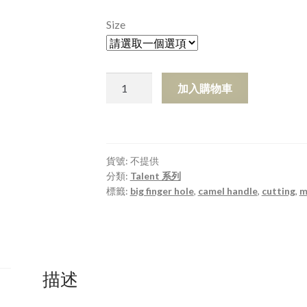
Size
TOP-
加入購物車
55
TOP-
60
TOP-
貨號:
不提供
65
分類:
Talent 系列
TOP-
標籤:
big finger hole
,
camel handle
,
cutting
,
m
70
數
量
描述