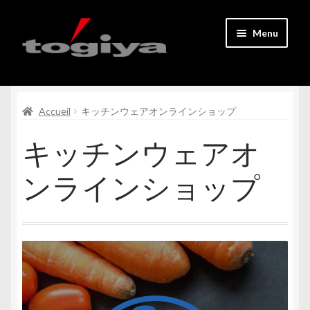
Aller
Aller
Menu
à
au
la
contenu
Page d’accueil.
navigation
Ouvrir
Accueil
キッチンウェアオンラインショップ
Tous les produits
le
キッチンウェアオ
menu
Contact
enfant
ンラインショップ
Mon compte
Inscription des membres
Ouvrir
Français
le
menu
enfant