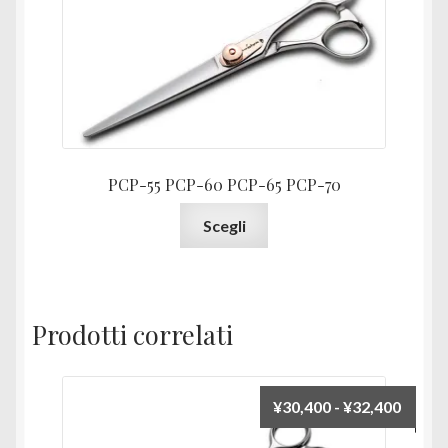
prezz
da
¥104,
a
¥110,
PCP-55 PCP-60 PCP-65 PCP-70
Questo
Scegli
prodotto
ha
più
varianti.
Prodotti correlati
Le
opzioni
possono
Fascia
¥
30,400
-
¥
32,400
essere
di
scelte