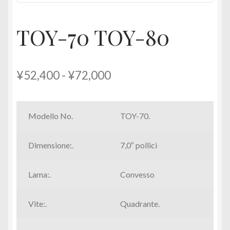
TOY-70 TOY-80
Fascia
¥
52,400
-
¥
72,000
di
prezzo:
Modello No.
TOY-70.
da
Dimensione:.
7,0″ pollici
¥52,400
a
Lama:.
Convesso
¥72,000
Vite:.
Quadrante.