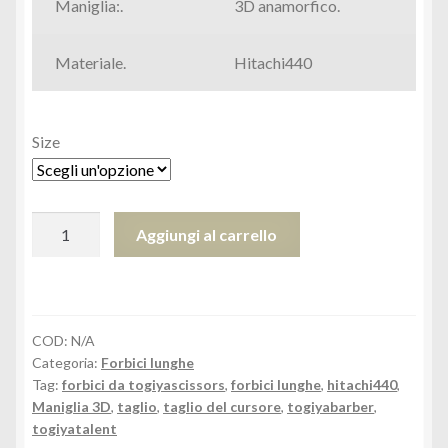
Maniglia:.
3D anamorfico.
Materiale.
Hitachi440
Size
TOY-
Aggiungi al carrello
70
TOY-
80
quantità
COD:
N/A
Categoria:
Forbici lunghe
Tag:
forbici da togiyascissors
,
forbici lunghe
,
hitachi440
,
Maniglia 3D
,
taglio
,
taglio del cursore
,
togiyabarber
,
togiyatalent