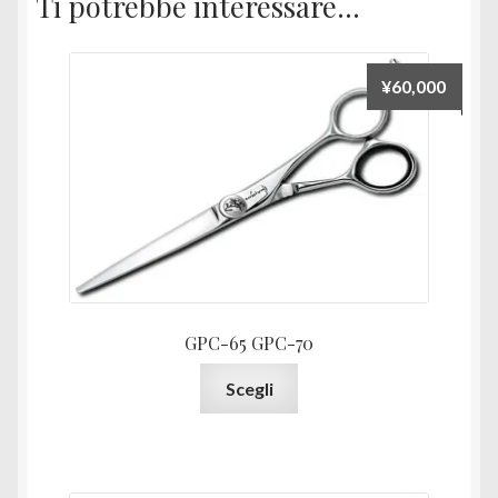
Ti potrebbe interessare…
¥
60,000
GPC-65 GPC-70
Questo
Scegli
prodotto
ha
più
varianti.