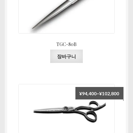
니
다.
상
품
페
이
TGC-80B
지
장바구니
에
서
옵
션
을
가
¥
94,400
~
¥
102,800
선
격
택
범
할
위:
수
¥94,4
있
습