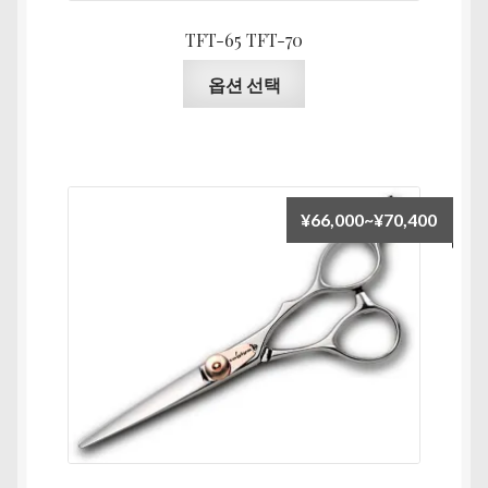
니
TFT-65 TFT-70
다
여
옵션 선택
러
상
품
옵
션
가
¥
66,000
~
¥
70,400
이
격
이
범
상
위:
품
¥66,0
에
있
습
니
다.
상