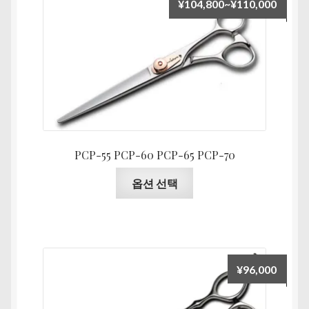
가
¥
104,800
~
¥
110,000
격
범
위:
¥104,
PCP-55 PCP-60 PCP-65 PCP-70
여
옵션 선택
러
상
품
옵
션
¥
96,000
이
이