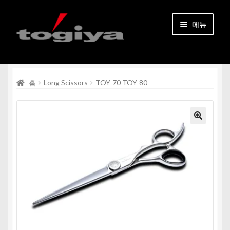
탐
컨
메뉴
색
텐
으
츠
홈페이지
로
로
건
건
하
홈
Long Scissors
TOY-70 TOY-80
모든 상품
너
너
위
뛰
뛰
메
기
기
문의처
뉴
펼
내 계정
치
기
회원가입
하
한국어
위
메
뉴