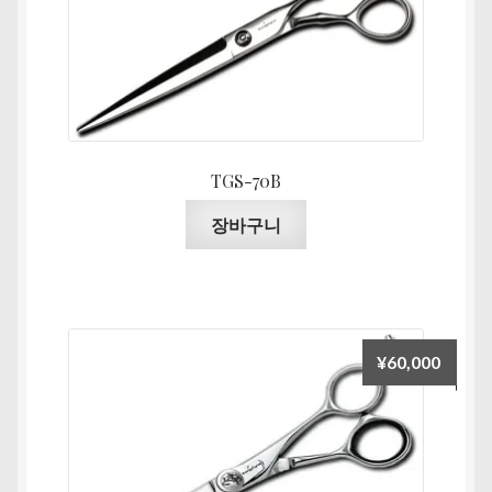
상
품
에
있
습
니
다.
TGS-70B
상
장바구니
품
페
이
지
에
¥
60,000
서
옵
션
을
선