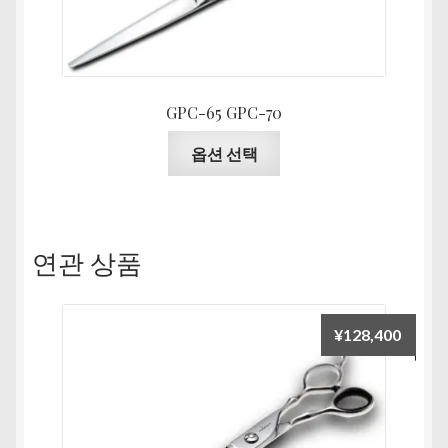
택
할
수
있
습
GPC-65 GPC-70
니
여
옵션 선택
다
러
상
품
옵
연관 상품
션
이
이
¥
128,400
상
품
에
있
습