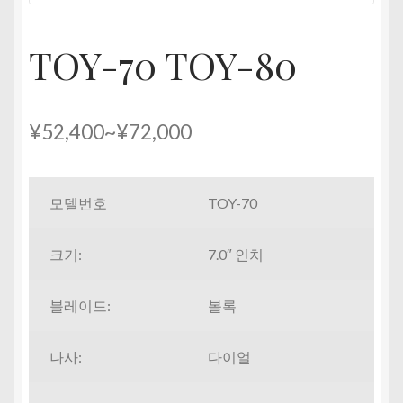
펼
치
TOY-70 TOY-80
기
가
¥
52,400
~
¥
72,000
격
범
모델번호
TOY-70
위:
크기:
7.0″ 인치
¥52,400~¥72,000
블레이드:
볼록
나사:
다이얼