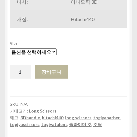
나사:
아나모픽 3D
재질:
Hitachi440
Size
TOY-
장바구니
70
TOY-
80
수
SKU:
N/A
량
카테고리:
Long Scissors
태그:
3Dhandle
,
hitachi440
,
long scissors
,
togiyabarber
,
togiyascissors
,
togiyatalent
,
슬라이더 컷
,
컷팅