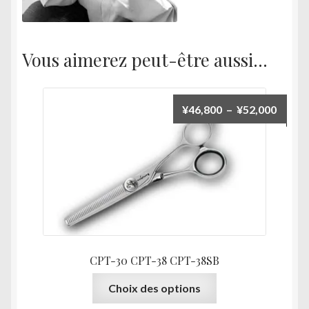
Vous aimerez peut-être aussi…
Plage
¥
46,800
–
¥
52,000
de
prix :
¥46,8
à
¥52,0
CPT-30 CPT-38 CPT-38SB
Ce
Choix des options
produit