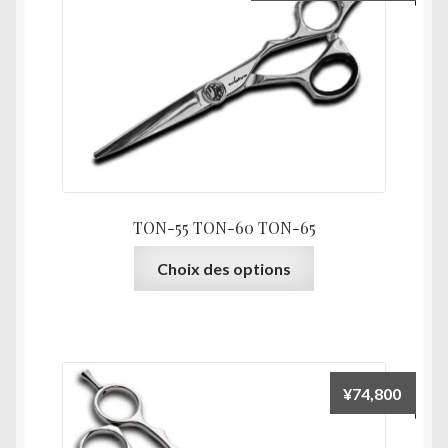
de
prix :
¥64,4
à
¥70,4
TON-55 TON-60 TON-65
Ce
Choix des options
produit
a
plusieurs
variations.
Les
¥
74,800
options
peuvent