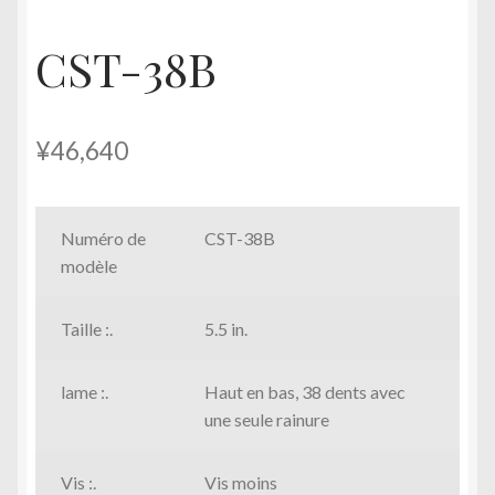
CST-38B
¥
46,640
Numéro de
CST-38B
modèle
Taille :.
5.5 in.
lame :.
Haut en bas, 38 dents avec
une seule rainure
Vis :.
Vis moins