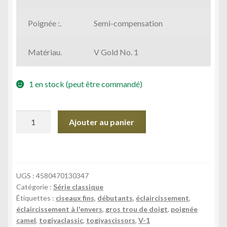
Poignée :.
Semi-compensation
Matériau.
V Gold No. 1
1 en stock (peut être commandé)
quantité
Ajouter au panier
de
CST-
38B
UGS :
4580470130347
Catégorie :
Série classique
Étiquettes :
ciseaux fins
,
débutants
,
éclaircissement
,
éclaircissement à l'envers
,
gros trou de doigt
,
poignée
camel
,
togiyaclassic
,
togiyascissors
,
V-1