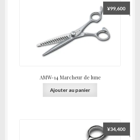
Les
¥
99,600
options
peuvent
être
choisies
sur
la
page
du
produit
AMW-14 Marcheur de lune
Ajouter au panier
¥
34,400