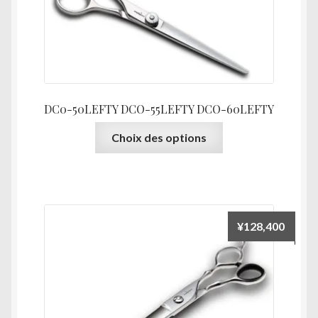
être
choisies
sur
la
page
du
DC0-50LEFTY DCO-55LEFTY DCO-60LEFTY
produit
Ce
Choix des options
produit
a
plusieurs
variations.
Les
¥
128,400
options
peuvent
être
choisies
sur