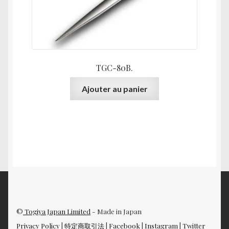
la
page
du
produit
TGC-80B.
Ajouter au panier
©
Togiya Japan Limited
- Made in Japan
Privacy Policy
|
特定商取引法
|
Facebook
|
Instagram
|
Twitter