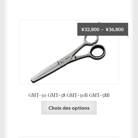
a
plusieurs
variations.
Les
Plage
¥
32,800
–
¥
36,800
options
de
peuvent
prix :
être
¥32,8
choisies
à
sur
¥36,8
la
page
du
GMT-30 GMT-38 GMT-30B GMT-38B
produit
Ce
Choix des options
produit
a
plusieurs
variations.