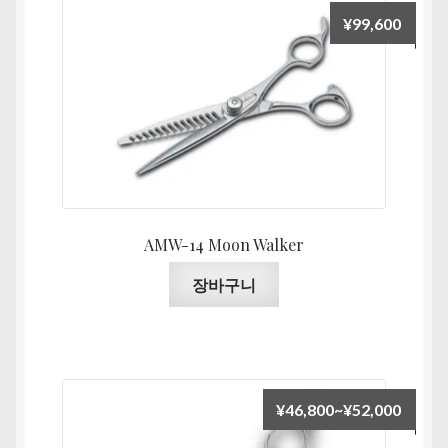
서
¥
99,600
옵
션
을
선
택
할
수
있
습
AMW-14 Moon Walker
니
다
장바구니
가
¥
46,800
~
¥
52,000
격