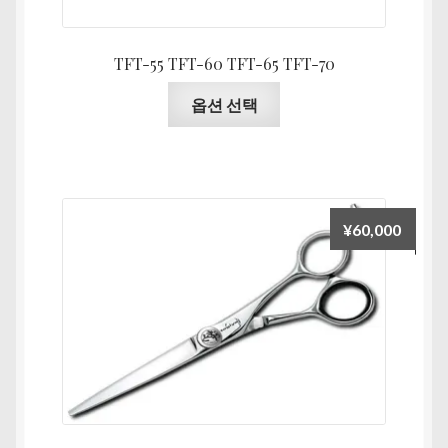
에
수
있
있
습
TFT-55 TFT-60 TFT-65 TFT-70
습
니
니
여
옵션 선택
다.
다
러
상
상
품
품
페
옵
이
션
¥
60,000
지
이
에
이
서
상
옵
품
션
에
을
있
선
습
택
니
할
다.