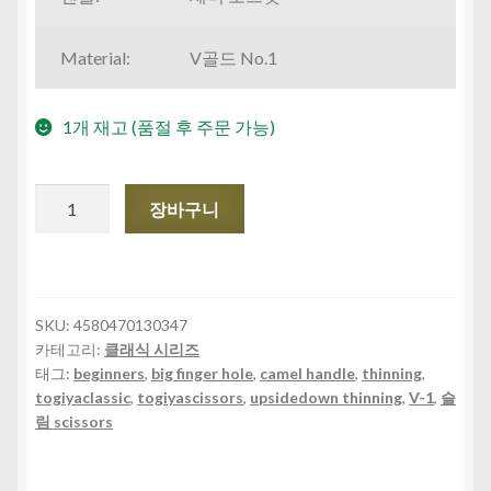
Material:
V골드 No.1
1개 재고 (품절 후 주문 가능)
CST-
장바구니
38B
수
량
SKU:
4580470130347
카테고리:
클래식 시리즈
태그:
beginners
,
big finger hole
,
camel handle
,
thinning
,
togiyaclassic
,
togiyascissors
,
upsidedown thinning
,
V-1
,
슬
림 scissors