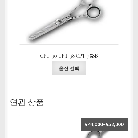
범
위:
¥46,8
CPT-30 CPT-38 CPT-38SB
여
옵션 선택
러
상
품
옵
연관 상품
션
이
이
가
¥
44,000
~
¥
52,000
상
격
품