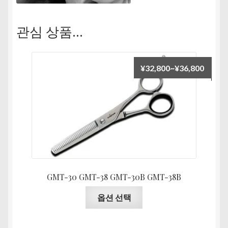
관심 상품…
가
¥
32,800
~
¥
36,800
격
범
위:
¥32,8
GMT-30 GMT-38 GMT-30B GMT-38B
여
옵션 선택
러
상