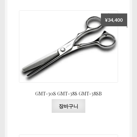
품
옵
션
¥
34,400
이
이
상
품
에
있
습
니
다.
상
GMT-30S GMT-38S GMT-38SB
품
장바구니
페
이
지
에