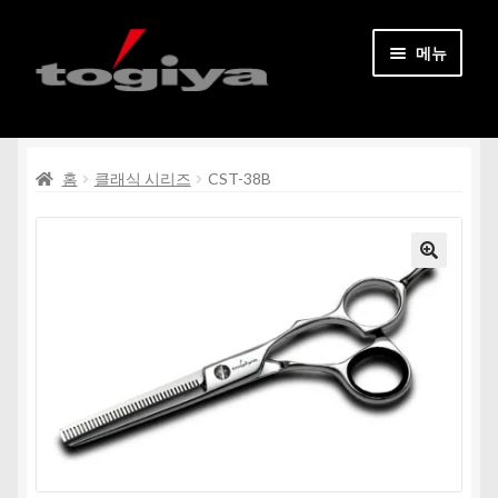
탐
컨
메뉴
색
텐
으
츠
홈페이지
로
로
건
건
하
홈
클래식 시리즈
CST-38B
모든 상품
너
너
위
뛰
뛰
메
기
기
문의처
뉴
펼
내 계정
치
기
회원가입
하
한국어
위
메
뉴