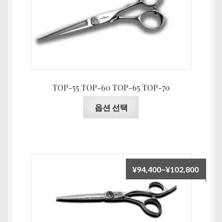
범
에
위:
있
¥44,0
습
니
다.
상
품
TOP-55 TOP-60 TOP-65 TOP-70
페
여
이
옵션 선택
러
지
상
에
품
서
옵
옵
션
션
가
¥
94,400
~
¥
102,800
이
을
격
이
선
범
상
택
위:
품
할
¥94,4